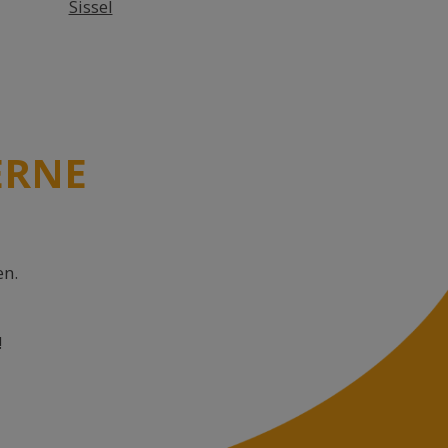
Sissel
ERNE
en.
!