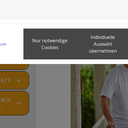
ortiment
 auch auf
 können Sie
Individuelle
Nur notwendige
pruch nehmen:
Auswahl
sum
Cookies
übernehmen
GUNG:
ATT:
URCH
: