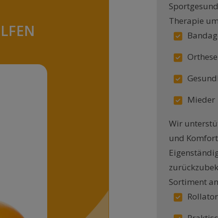
Sportgesundh
Therapie um
ELFEN
Bandag
Orthese
Gesundh
Mieder
Wir unterstü
und Komfort
Eigenständig
zurückzubek
Sortiment a
Rollato
Praktisc