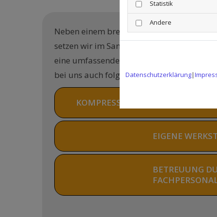
Statistik
Andere
Neben einem breit aufgestellten Produkts
setzen wir im Sanitätshaus E.O. Tec GmbH
eine umfassende Kundenbetreuung. Daher
bei uns auch folgende Leistungen in Ans
Datenschutzerklärung
|
Impres
KOMPRESSIONSSTRUMPFVERSOR
EIGENE WERKST
BETREUUNG D
FACHPERSONAL