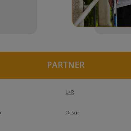
PARTNER
L+R
k
Össur