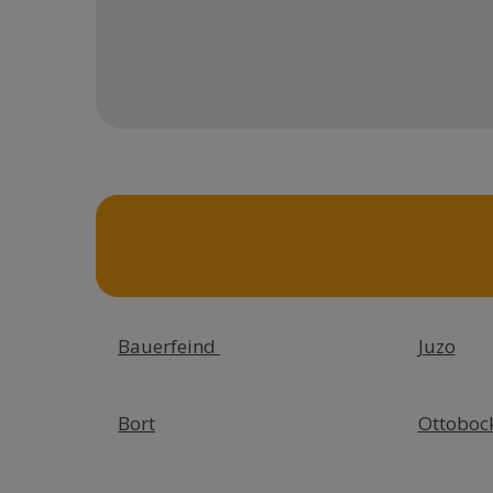
Bauerfeind
Juzo
Bort
Ottoboc