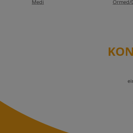
Medi
Ormed/
KON
ei